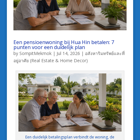
Een pensioenwoning bij Hua Hin betalen: 7
punten voor een duidelijk plan
by
SompitMekmok
|
Jul 14, 2026
|
อสังหาริมทรัพย์และที่
อยู่อาศัย (Real Estate & Home Decor)
Een duidelijk betalingsplan verbindt de woning, de