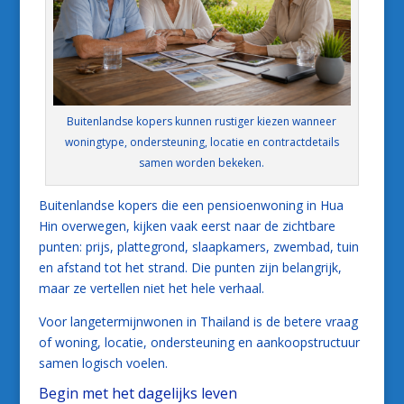
Buitenlandse kopers kunnen rustiger kiezen wanneer
woningtype, ondersteuning, locatie en contractdetails
samen worden bekeken.
Buitenlandse kopers die een pensioenwoning in Hua
Hin overwegen, kijken vaak eerst naar de zichtbare
punten: prijs, plattegrond, slaapkamers, zwembad, tuin
en afstand tot het strand. Die punten zijn belangrijk,
maar ze vertellen niet het hele verhaal.
Voor langetermijnwonen in Thailand is de betere vraag
of woning, locatie, ondersteuning en aankoopstructuur
samen logisch voelen.
Begin met het dagelijks leven