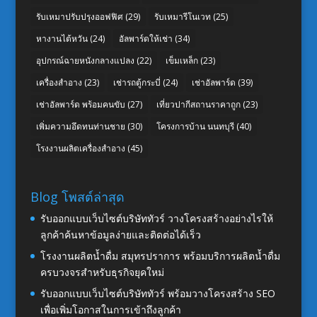
รับเหมาปรับปรุงออฟฟิศ
(29)
รับเหมารีโนเวท
(25)
หางานไต้หวัน
(24)
อัลพาร์ดให้เช่า
(34)
อุปกรณ์ฉายหนังกลางแปลง
(22)
เข็มเหล็ก
(23)
เครื่องสำอาง
(23)
เช่ารถตู้กระบี่
(24)
เช่าอัลพาร์ด
(39)
เช่าอัลพาร์ด พร้อมคนขับ
(27)
เที่ยวปากีสถานราคาถูก
(23)
เพิ่มความอึดทนท่านชาย
(30)
โครงการบ้าน นนทบุรี
(40)
โรงงานผลิตเครื่องสำอาง
(45)
Blog โพสต์ล่าสุด
รับออกแบบเว็บไซต์บริษัททัวร์ วางโครงสร้างอย่างไรให้
ลูกค้าค้นหาข้อมูลง่ายและติดต่อได้เร็ว
โรงงานผลิตน้ำดื่ม สมุทรปราการ พร้อมบริการผลิตน้ำดื่ม
ครบวงจรสำหรับธุรกิจยุคใหม่
รับออกแบบเว็บไซต์บริษัททัวร์ พร้อมวางโครงสร้าง SEO
เพื่อเพิ่มโอกาสในการเข้าถึงลูกค้า