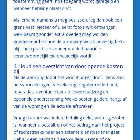
toestemming geeft, hoe toegang wordt geregeld en
wanneer betaling plaatsvindt.
Als iemand namens u mag beslissen, leg dan ook een
grens vast. Noteer of u eerst foto’s wilt ontvangen,
welk bedrag zonder extra overleg mag worden
goedgekeurd en hoe de afronding wordt bevestigd. Zo
blijft hulp praktisch zonder dat de financiële
verantwoordelijkheid onduidelijk wordt.
4. Houd een overzicht van doorlopende kosten
bij
Na de aankoop loopt het woonbudget door. Denk aan
nutsvoorzieningen, verzekering, regulier onderhoud,
reparaties, eventuele tuin- of zwembadzorg en
optionele ondersteuning. Welke posten gelden, hangt af
van de woning en de actuele afspraken.
Vraag daarom wat iedere betaling dekt, wat uitgesloten
is, wanneer u betaalt en of het bedrag naar het project
of rechtstreeks naar een externe dienstverlener gaat.
Gebruik een bedrag uit een oudere pagina of de