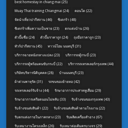
best homestay in chiang mai
(25)
Muay Thai training Chiangmai
(24)
คอนโด
(22)
จัดนำเที่ยวปากีสถาน
(46)
ซิเดกร้า
(48)
ซิเดกร้าเพิ่มความเป็นชาย
(23)
ตกแต่งบ้าน
(26)
ตัวปั๊มชื่อ
(24)
ตัวปั๊มราคาถูก
(24)
ถุงมือราคาถูก
(23)
ทัวร์ปากีสถาน
(45)
ทาวน์โฮม นนทบุรี
(31)
บริการฉายหนังกลางแปลง
(23)
บริการรถตู้กระบี่
(23)
บริการรถตู้พร้อมคนขับกระบี่
(22)
บริการรถเทรลเลอร์กรุงเทพ
(44)
บริษัทบริหารนิติบุคคล
(28)
บ้านนนทบุรี
(23)
ผ้าต่วนพาหุรัด
(31)
รถขนของย้ายหอ
(42)
รถเทรลเลอร์รับจ้าง
(44)
รักษาอาการประสาทหูเสื่อม
(29)
รักษาอาการเครียดนอนไม่หลับ
(33)
รับจ้างขนของกรุงเทพ
(43)
รับจ้างขนส่งสินค้า
(22)
รับจ้างขนส่งสินค้าตามโรงงาน
(22)
รับตกแต่งภายในภาคกลาง
(23)
รับผลิตเครื่องสำอาง
(67)
รับเหมางานโครงเหล็ก
(26)
รับเหมาต่อเติมครบวงจร
(29)